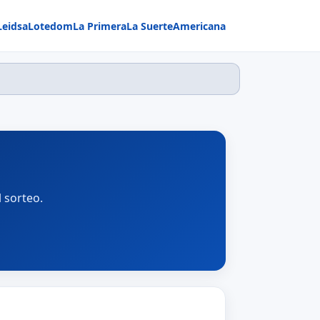
Leidsa
Lotedom
La Primera
La Suerte
Americana
 sorteo.